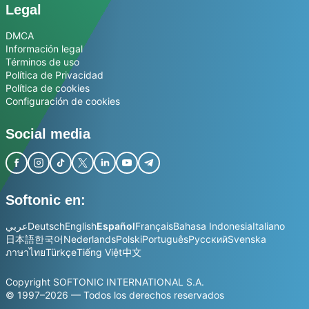
Legal
DMCA
Información legal
Términos de uso
Política de Privacidad
Política de cookies
Configuración de cookies
Social media
Softonic en:
عربي
Deutsch
English
Español
Français
Bahasa Indonesia
Italiano
日本語
한국어
Nederlands
Polski
Português
Русский
Svenska
ภาษาไทย
Türkçe
Tiếng Việt
中文
Copyright SOFTONIC INTERNATIONAL S.A.
© 1997–2026 — Todos los derechos reservados