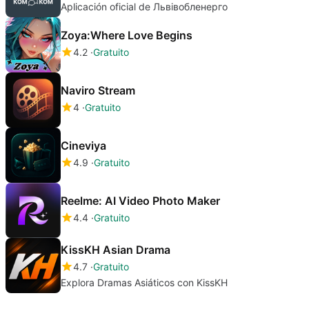
Aplicación oficial de Львівобленерго
Zoya:Where Love Begins
4.2
Gratuito
Naviro Stream
4
Gratuito
Cineviya
4.9
Gratuito
Reelme: AI Video Photo Maker
4.4
Gratuito
KissKH Asian Drama
4.7
Gratuito
Explora Dramas Asiáticos con KissKH