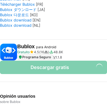
Télécharger Bublox
Bublox ダウンロード
Bublox 다운로드
Bublox download
Bublox download
Bublox
para Android
Gratuito
4.5
16
48.8K
Programa Seguro
V
1.1.8
Descargar gratis
Opinión usuarios
sobre Bublox