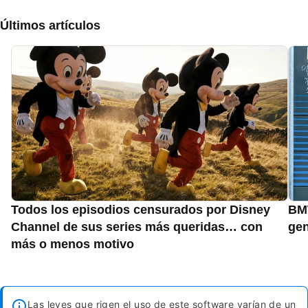
Últimos artículos
Todos los episodios censurados por Disney
BMW
Channel de sus series más queridas… con
gen
más o menos motivo
Las leyes que rigen el uso de este software varían de un