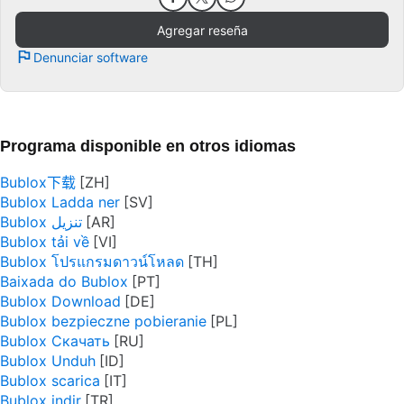
Agregar reseña
Denunciar software
Programa disponible en otros idiomas
Bublox下载
Bublox Ladda ner
Bublox تنزيل
Bublox tải về
Bublox โปรแกรมดาวน์โหลด
Baixada do Bublox
Bublox Download
Bublox bezpieczne pobieranie
Bublox Скачать
Bublox Unduh
Bublox scarica
Bublox indir