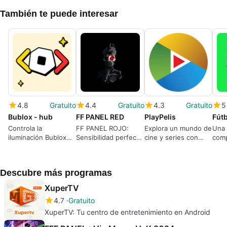
También te puede interesar
4.8
Gratuito
4.4
Gratuito
4.3
Gratuito
5
Bublox - hub
FF PANEL RED
PlayPelis
Fútb
Controla la
FF PANEL ROJO:
Explora un mundo de
Una 
iluminación Bublox
Sensibilidad perfecta
cine y series con
comp
desde Android con
para tu dispositivo
PlayPelis
grat
herramientas móviles
móvil.
responsivas
Descubre más programas
XuperTV
4.7
Gratuito
XuperTV: Tu centro de entretenimiento en Android